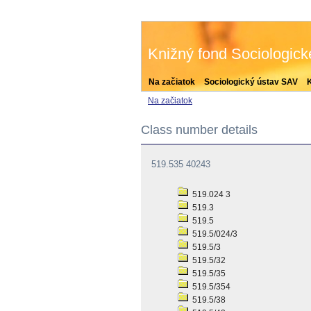
Knižný fond Sociologic
Na začiatok
Sociologický ústav SAV
Na začiatok
Class number details
519.535 40243
519.024 3
519.3
519.5
519.5/024/3
519.5/3
519.5/32
519.5/35
519.5/354
519.5/38