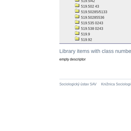
519.5/42
519.502 43
519.50285/5133
519.50285536
519.535 0243
519.538 0243
519.9
519.92
Library items with class numb
empty descriptor
Sociologický ústav SAV
Knižnica Sociolog