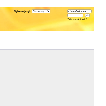
Vyberte jazyk
Zabudnuté heslo?