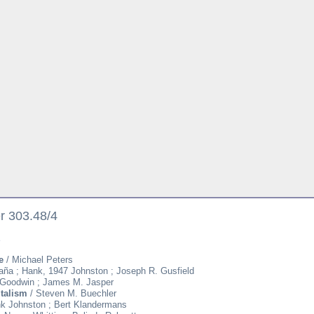
er 303.48/4
e
e
/ Michael Peters
aña ; Hank, 1947 Johnston ; Joseph R. Gusfield
 Goodwin ; James M. Jasper
talism
/ Steven M. Buechler
k Johnston ; Bert Klandermans