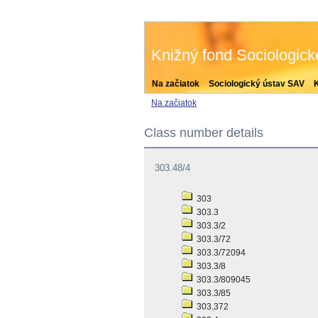
Knižný fond Sociologic
Na začiatok
Sociologický ústav SAV
Na začiatok
Class number details
303.48/4
303
303.3
303.3/2
303.3/72
303.3/72094
303.3/8
303.3/809045
303.3/85
303.372