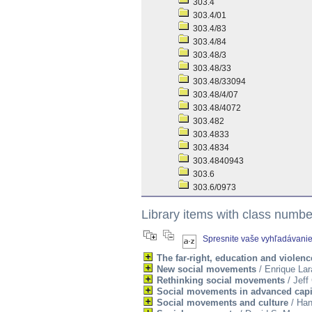
303.4
303.4/01
303.4/83
303.4/84
303.48/3
303.48/33
303.48/33094
303.48/4/07
303.48/4072
303.482
303.4833
303.4834
303.4840943
303.6
303.6/0973
Library items with class numb
Spresnite vaše vyhľadávani
The far-right, education and violenc
New social movements
/ Enrique Lar
Rethinking social movements
/ Jeff
Social movements in advanced capi
Social movements and culture
/ Han