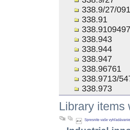
338.9/27/09
338.91
338.910949
338.943
338.944
338.947
338.96761
338.9713/54
338.973
Library items
Spresnite vaše vyhľadávani