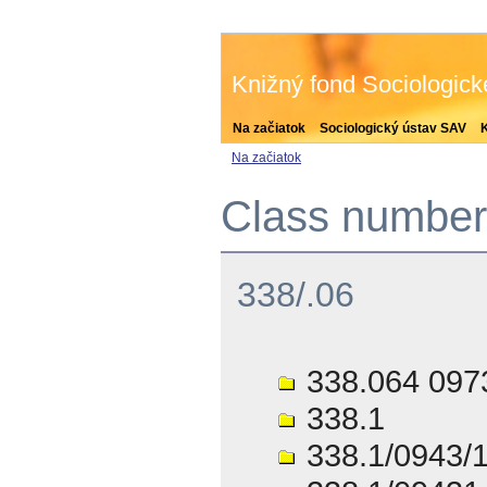
Knižný fond Sociologic
Na začiatok
Sociologický ústav SAV
Na začiatok
Class number 
338/.06
338.064 097
338.1
338.1/0943/