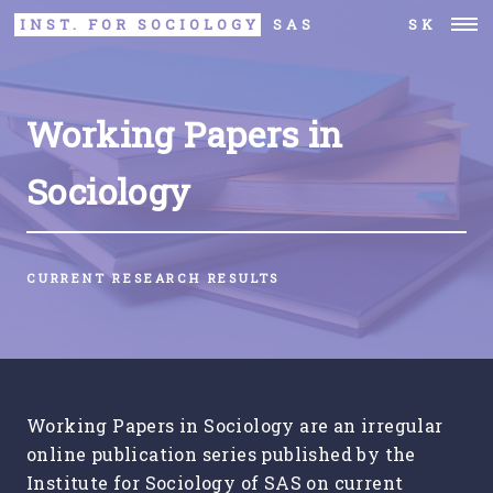
INST. FOR SOCIOLOGY
SAS
SK
Working Papers in
Sociology
CURRENT RESEARCH RESULTS
Working Papers in Sociology are an irregular
online publication series published by the
Institute for Sociology of SAS on current