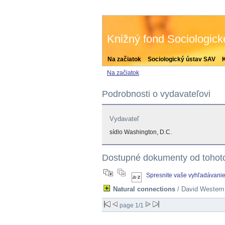
Knižný fond Sociologic
Na začiatok
Sociologický ústav SAV
Na začiatok
Podrobnosti o vydavateľovi
Vydavateľ
sídlo Washington, D.C.
Dostupné dokumenty od tohot
Spresnite vaše vyhľadávani
Natural connections
/ David Western ;
page 1/1