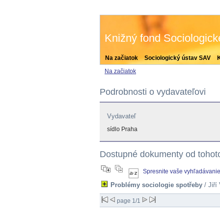
Knižný fond Sociologic
Na začiatok
Sociologický ústav SAV
Na začiatok
Podrobnosti o vydavateľovi
Vydavateľ
sídlo Praha
Dostupné dokumenty od tohot
Spresnite vaše vyhľadávani
Problémy sociologie spotřeby
/ Jiří
page 1/1