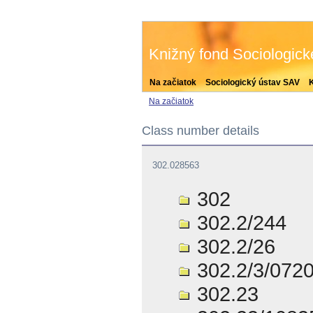
Knižný fond Sociologic
Na začiatok
Sociologický ústav SAV
Na začiatok
Class number details
302.028563
302
302.2/244
302.2/26
302.2/3/072
302.23