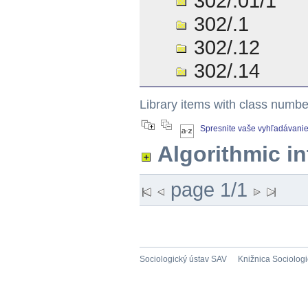
302/.01/1
302/.1
302/.12
302/.14
Library items with class numb
Spresnite vaše vyhľadávani
Algorithmic i
page 1/1
Sociologický ústav SAV
Knižnica Sociolog