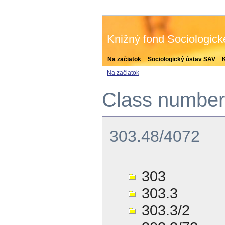
Knižný fond Sociologic
Na začiatok
Sociologický ústav SAV
Na začiatok
Class number 
303.48/4072
303
303.3
303.3/2