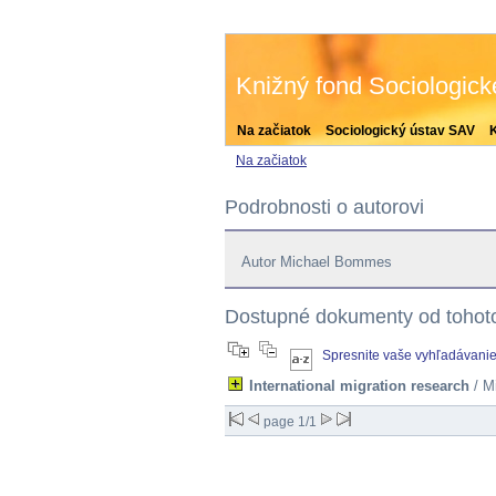
Knižný fond Sociologic
Na začiatok
Sociologický ústav SAV
Na začiatok
Podrobnosti o autorovi
Autor Michael Bommes
Dostupné dokumenty od tohoto
Spresnite vaše vyhľadávani
International migration research
/ M
page 1/1