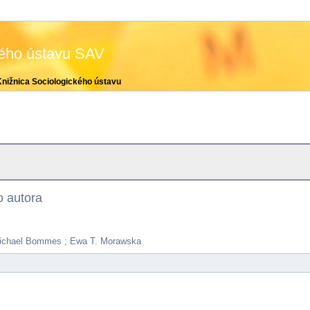
kého ústavu SAV
Knižnica Sociologického ústavu
 autora
e
ichael Bommes ; Ewa T. Morawska