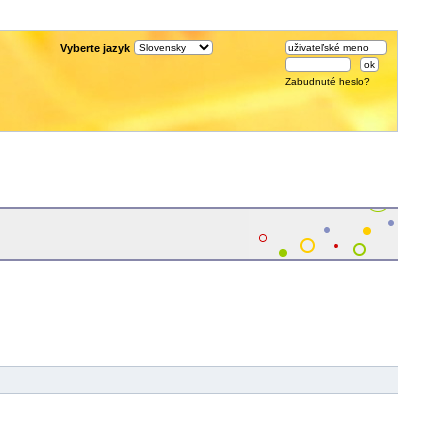
Vyberte jazyk
Zabudnuté heslo?