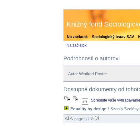
Knižný fond Sociologic
Na začiatok
Sociologický ústav SAV
Na začiatok
Podrobnosti o autorovi
Autor Winifred Poster
Dostupné dokumenty od tohoto
Spresnite vaše vyhľadávani
Equality by design
/ Szonja Szelényi
page 1/1